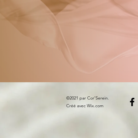
©2021 par Cor’Serein.
Créé avec Wix.com