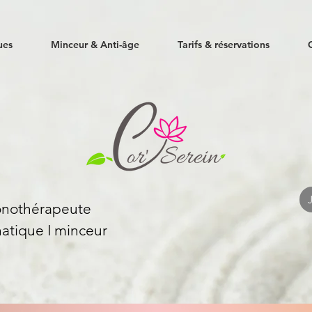
ues
Minceur & Anti-âge
Tarifs & réservations
Sonothérapeute
atique I
minceur