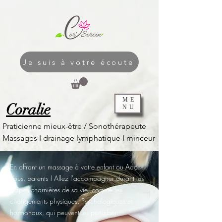
Je suis à votre écoute
ME
Coralie
NU
Praticienne mieux-être / Sonothérapeute
Massages I
drainage lymphatique I
minceur
En offrant un massage à votre enfant ou Ado.
Vous, parents ! Allez l'accompagner durant les
étapes charnières de sa vie, comme les
changements physiques, Psychologiques et
hormonaux, qui peuvent les perturber.