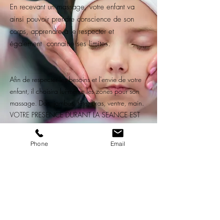
En recevant un massage, votre enfant va
ainsi pouvoir prendre conscience de son
corps, apprendre à le respecter et
également connaitre ses limites.
Afin de respecter les besoins et l'envie de votre
enfant, il choisira lui-même les zones pour son
massage. Dos, jambes, tête, bras, ventre, main.
VOTRE PRESENCE DURANT LA SEANCE EST
INDISPENSABLE !!!
4 à 10ans
Phone
Email
Réserver 20min
11 à 16ans
Réserver 30min
©2021 par Cor’Serein. Créé avec Wix.com