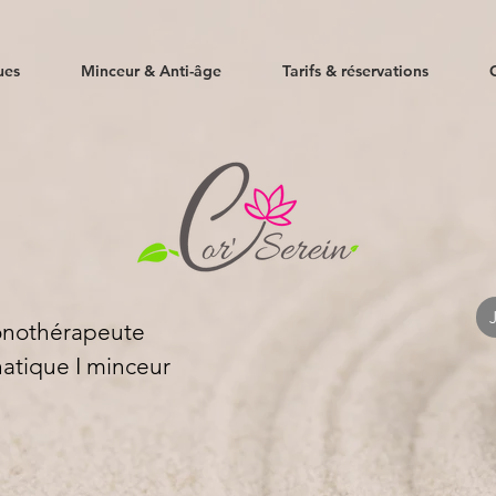
ues
Minceur & Anti-âge
Tarifs & réservations
Sonothérapeute
atique I
minceur