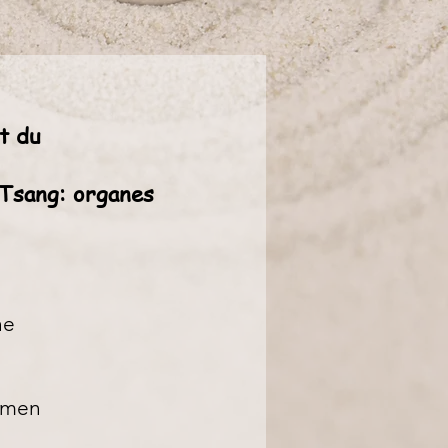
t du
Tsang: organes
he
domen