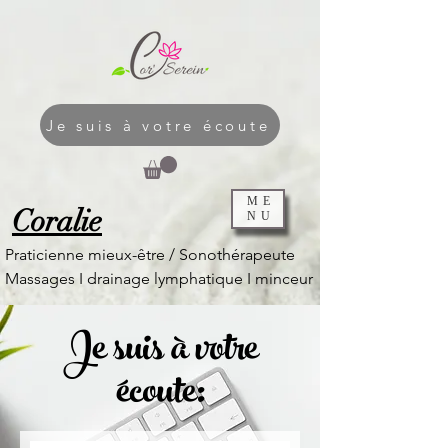
Je suis à votre écoute
ME
Coralie
NU
Praticienne mieux-être / Sonothérapeute
Massages I
drainage lymphatique I
minceur
Je suis à votre
écoute: