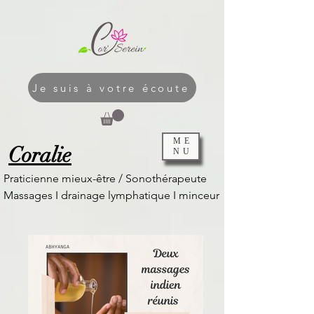
Je suis à votre écoute
ME
Coralie
NU
Praticienne mieux-être / Sonothérapeute
Massages I
drainage lymphatique I
minceur