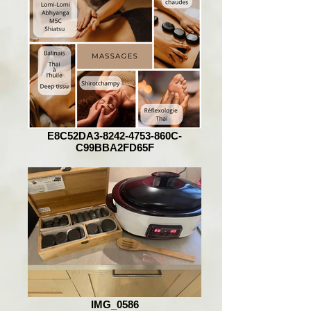
E8C52DA3-8242-4753-860C-
C99BBA2FD65F
IMG_0586