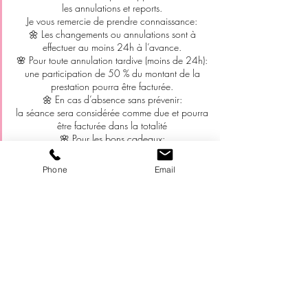
les annulations et reports.
Je vous remercie de prendre connaissance:
🌼 Les changements ou annulations sont à
effectuer au moins 24h à l’avance.
🌸 Pour toute annulation tardive (moins de 24h):
une participation de 50 % du montant de la
prestation pourra être facturée.
🌼 En cas d’absence sans prévenir:
la séance sera considérée comme due et pourra
être facturée dans la totalité
🌸 Pour les bons cadeaux:
tout rendez-vous non honoré sans prévenir sera
considéré comme utilisé.
Phone
Email
🌼 En cas de retard:
la prestation pourra être écourtée afin de
respecter les rendez-vous suivants.
Merci de votre compréhension et de votre
respect 🙏
Cela me permet de vous accueillir toujours dans
les meilleures conditions 💜
Coralie