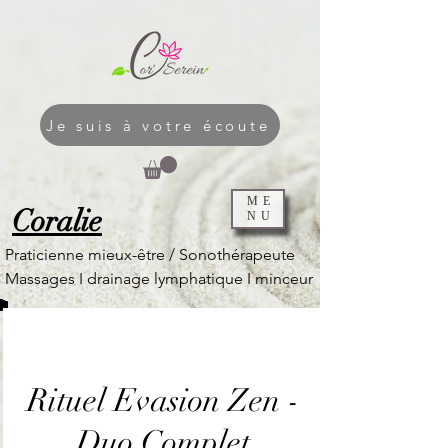
Je suis à votre écoute
ME
Coralie
NU
Praticienne mieux-être / Sonothérapeute
Massages I
drainage lymphatique I
minceur
Rituel Evasion Zen -
Duo Complet