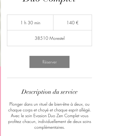
140
euros
1 h 30 min
1
140 €
3
0
38510 Morestel
m
i
n
Réserver
Description du service
Plonger dans un rituel de bien-être à deux, ou
chaque corps et choyé et chaque esprit allégé.
Avec le soin Evasion Duo Zen Complet vous
profitez chacun, individuellement de deux soins
complémentaires.