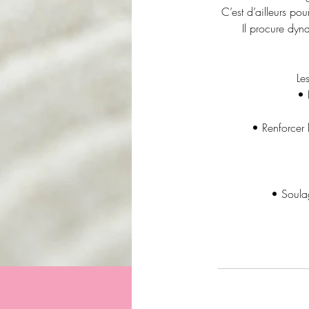
C’est d’ailleurs p
Il procure dyn
Le
• 
• Renforcer 
• Soulag