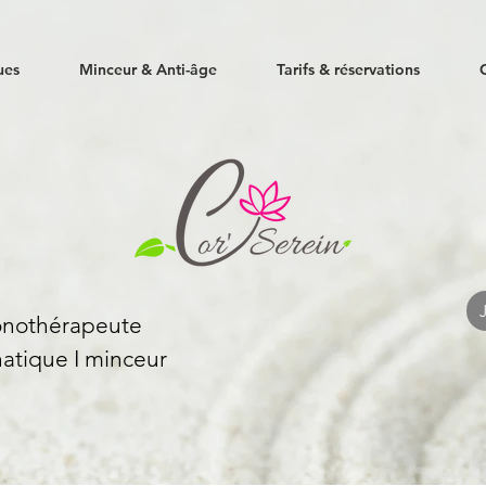
ues
Minceur & Anti-âge
Tarifs & réservations
Sonothérapeute
atique I
minceur