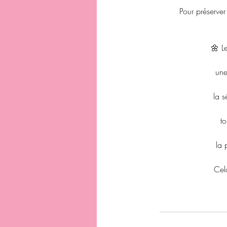
Pour préserver
🌼 L
une
la s
t
la 
Cel