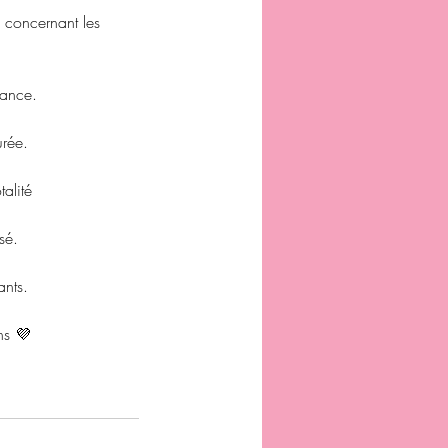
l concernant les
vance.
urée.
alité
sé.
ants.
ns 💜