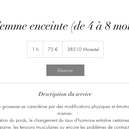
emme enceinte (de 4 à 8 moi
75
euros
1 h
1
75 €
38510 Morestel
Réserver
Description du service
 grossesse se caractérise par des modifications physiques et émotio
maman.
ation du poids, le changement du taux d’hormone entraîne certain
raine, les tensions musculaires ou encore les problèmes de contract