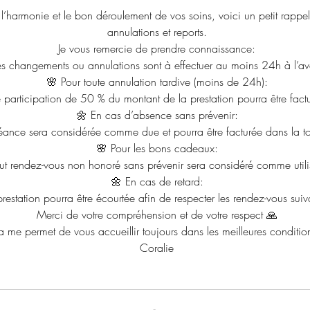
 l’harmonie et le bon déroulement de vos soins, voici un petit rappe
annulations et reports.
Je vous remercie de prendre connaissance:
es changements ou annulations sont à effectuer au moins 24h à l’a
🌸 Pour toute annulation tardive (moins de 24h):
 participation de 50 % du montant de la prestation pourra être fact
🌼 En cas d’absence sans prévenir:
éance sera considérée comme due et pourra être facturée dans la tot
🌸 Pour les bons cadeaux:
out rendez-vous non honoré sans prévenir sera considéré comme utili
🌼 En cas de retard:
prestation pourra être écourtée afin de respecter les rendez-vous suiv
Merci de votre compréhension et de votre respect 🙏
a me permet de vous accueillir toujours dans les meilleures conditio
Coralie