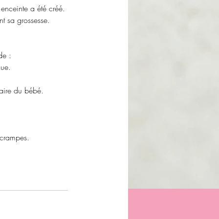
enceinte a été créé.
nt sa grossesse.
de :
que.
taire du bébé.
 crampes.