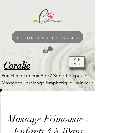
Je suis à votre écoute
ME
Coralie
NU
Praticienne mieux-être / Sonothérapeute
Massages I
drainage lymphatique I
minceur
Massage Frimousse -
Enfants 4 à 10ans