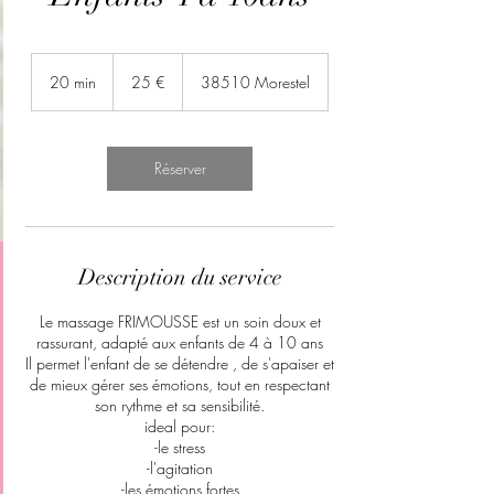
25
euros
20 min
2
25 €
38510 Morestel
0
m
i
n
Réserver
Description du service
Le massage FRIMOUSSE est un soin doux et
rassurant, adapté aux enfants de 4 à 10 ans
Il permet l'enfant de se détendre , de s'apaiser et
de mieux gérer ses émotions, tout en respectant
son rythme et sa sensibilité.
ideal pour:
-le stress
-l'agitation
-les émotions fortes