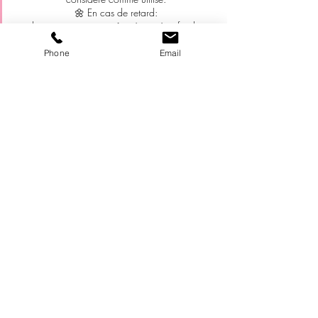
🌼 En cas de retard:
la prestation pourra être écourtée afin de
respecter les rendez-vous suivants.
Merci de votre compréhension et de votre
Phone
Email
respect 🙏
Cela me permet de vous accueillir toujours dans
les meilleures conditions 💜
Coralie
Coordonnées
38510 Morestel
Cor’Serein, 534 Route de Lyon, 38510
Morestel, France
+33658201503
cor.serein@outlook.fr