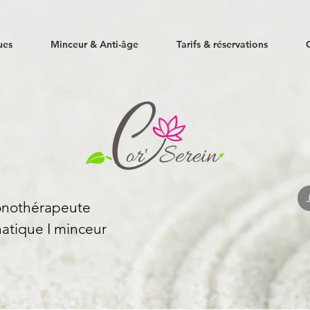
ues
Minceur & Anti-âge
Tarifs & réservations
Sonothérapeute
atique I
minceur