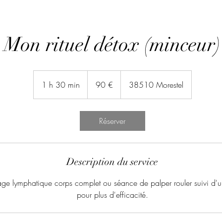
Mon rituel détox (minceur)
90
euros
1 h 30 min
1
90 €
38510 Morestel
3
0
m
Réserver
i
n
Description du service
ge lymphatique corps complet ou séance de palper rouler suivi d
pour plus d'efficacité.