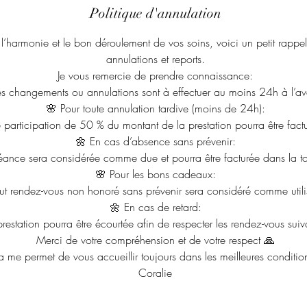
Politique d'annulation
 l’harmonie et le bon déroulement de vos soins, voici un petit rappe
annulations et reports.
Je vous remercie de prendre connaissance:
es changements ou annulations sont à effectuer au moins 24h à l’a
🌸 Pour toute annulation tardive (moins de 24h):
 participation de 50 % du montant de la prestation pourra être fact
🌼 En cas d’absence sans prévenir:
éance sera considérée comme due et pourra être facturée dans la tot
🌸 Pour les bons cadeaux:
out rendez-vous non honoré sans prévenir sera considéré comme utili
🌼 En cas de retard:
prestation pourra être écourtée afin de respecter les rendez-vous suiv
Merci de votre compréhension et de votre respect 🙏
a me permet de vous accueillir toujours dans les meilleures conditio
Coralie