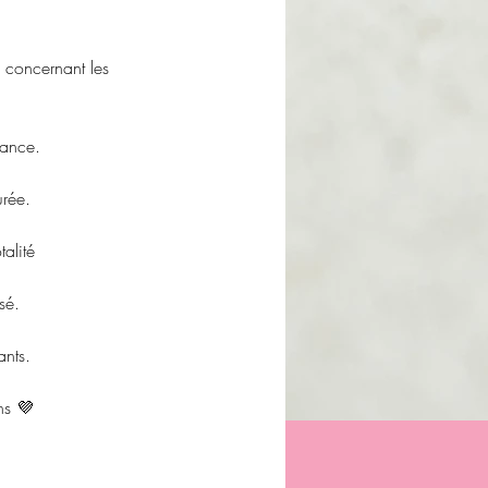
l concernant les
vance.
urée.
alité
sé.
ants.
ns 💜