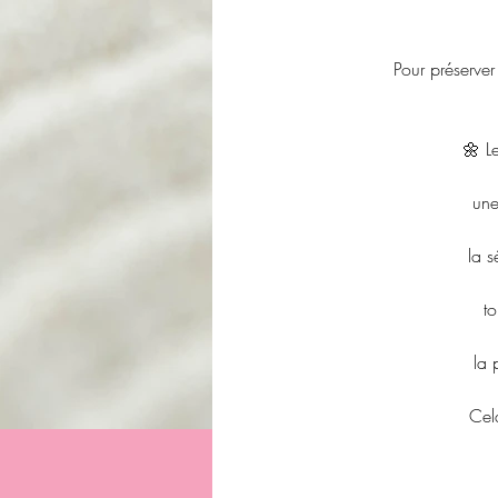
Pour préserver
🌼 L
une
la s
t
la 
Cel