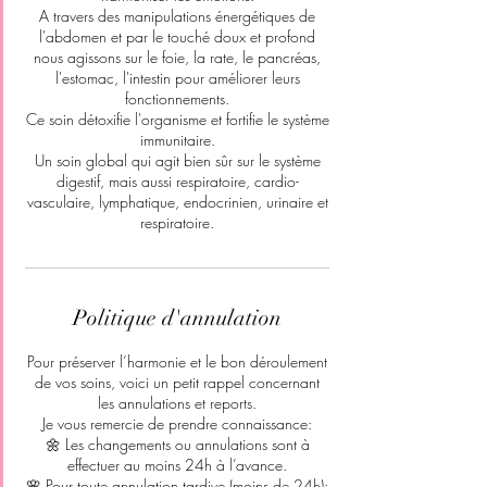
A travers des manipulations énergétiques de
l'abdomen et par le touché doux et profond
nous agissons sur le foie, la rate, le pancréas,
l'estomac, l'intestin pour améliorer leurs
fonctionnements.
Ce soin détoxifie l'organisme et fortifie le système
immunitaire.
Un soin global qui agit bien sûr sur le système
digestif, mais aussi respiratoire, cardio-
vasculaire, lymphatique, endocrinien, urinaire et
respiratoire.
Politique d'annulation
Pour préserver l’harmonie et le bon déroulement
de vos soins, voici un petit rappel concernant
les annulations et reports.
Je vous remercie de prendre connaissance:
🌼 Les changements ou annulations sont à
effectuer au moins 24h à l’avance.
🌸 Pour toute annulation tardive (moins de 24h):