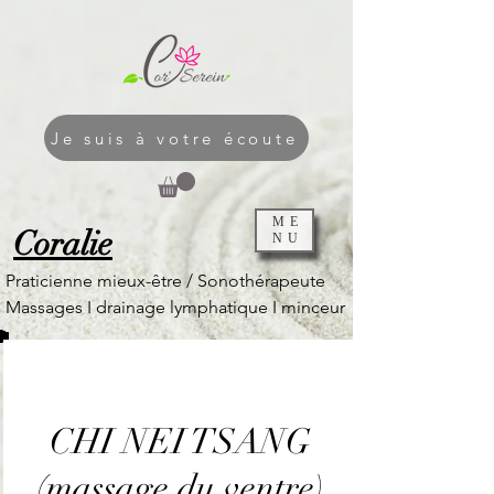
Je suis à votre écoute
ME
Coralie
NU
Praticienne mieux-être / Sonothérapeute
Massages I
drainage lymphatique I
minceur
CHI NEI TSANG
(massage du ventre)