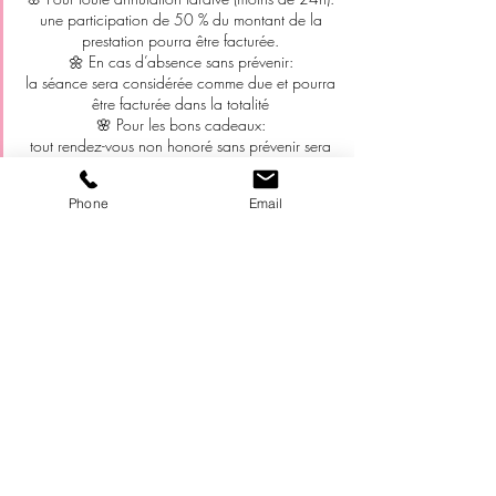
une participation de 50 % du montant de la
prestation pourra être facturée.
🌼 En cas d’absence sans prévenir:
la séance sera considérée comme due et pourra
être facturée dans la totalité
🌸 Pour les bons cadeaux:
tout rendez-vous non honoré sans prévenir sera
considéré comme utilisé.
🌼 En cas de retard:
Phone
Email
la prestation pourra être écourtée afin de
respecter les rendez-vous suivants.
Merci de votre compréhension et de votre
respect 🙏
Cela me permet de vous accueillir toujours dans
les meilleures conditions 💜
Coralie
Coordonnées