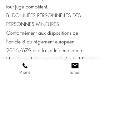
tout juge compétent.
B. DONNÉES PERSONNELLES DES
PERSONNES MINEURES
Conformément aux dispositions de
l'article 8 du règlement européen
2016/679 et à la loi Informatique et
Libertés, seuls les mineurs âgés de 15 ans
ou plus peuvent consentir au traitement de
Phone
Email
leurs données personnelles.
Si l'utilisateur est un mineur de moins de
15 ans, l'accord d'un représentant légal
sera requis afin que des données à
caractère personnel puissent être
collectées et traitées.
L'éditeur du site se réserve le droit de
vérifier par tout moyen que l'utilisateur est