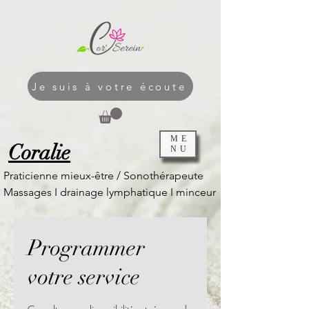
Je suis à votre écoute
ME
Coralie
NU
Praticienne mieux-être / Sonothérapeute
Massages I
drainage lymphatique I
minceur
Programmer
votre service