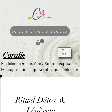
Je suis à votre écoute
ME
Coralie
NU
Praticienne mieux-être / Sonothérapeute
Massages I
drainage lymphatique I
minceur
Rituel Détox &
Légèreté