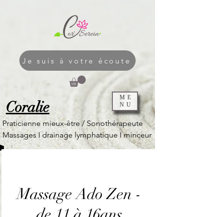
Je suis à votre écoute
ME
Coralie
NU
Praticienne mieux-être / Sonothérapeute
Massages I
drainage lymphatique I
minceur
Massage Ado Zen -
de 11 à 16ans