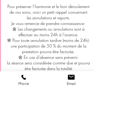
Pour préserver l’harmonie et le bon déroulement
de vos soins, voici un petit rappel concernant
les annulations et reports.
Je vous remercie de prendre connaissance:
🌼 Les changements ou annulations sont à
effectuer au moins 24h à l’avance.
🌸 Pour toute annulation tardive (moins de 24h):
une participation de 50 % du montant de la
prestation pourra être facturée.
🌼 En cas d’absence sans prévenir:
la séance sera considérée comme due et pourra
être facturée dans la totalité
🌸 Pour les bons cadeaux:
tout rendez-vous non honoré sans prévenir sera
Phone
Email
considéré comme utilisé.
🌼 En cas de retard:
la prestation pourra être écourtée afin de
respecter les rendez-vous suivants.
Merci de votre compréhension et de votre
respect 🙏
Cela me permet de vous accueillir toujours dans
les meilleures conditions 💜
Coralie