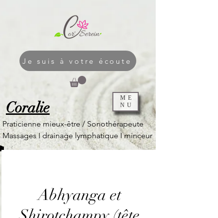
Je suis à votre écoute
ME
Coralie
NU
Praticienne mieux-être / Sonothérapeute
Massages I
drainage lymphatique I
minceur
Abhyanga et
Shirotchampy (tête