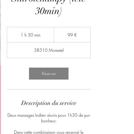
30min)
99
euros
1 h 30 min
1
99 €
3
0
38510 Morestel
m
i
n
Réserver
Description du service
Deux massages Indien réunis pour 1h30 de pur
bonheur.
Dans cette combinaison vous recevrai le