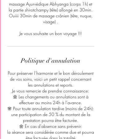
massage Ayurvédique Abhyanga (corps 1h) et
la partie shirotchampy (tête) allongé en 30min.
Ouiiii 30min de massage crânien (tête, nuque,
visage) .
Je vous souhaite un bon voyage !!!
Politique d'annulation
Pour préserver l’harmonie et le bon déroulement
de vos soins, voici un petit rappel concernant
les annulations et reports.
Je vous remercie de prendre connaissance:
🌼 Les changements ou annulations sont à
effectuer au moins 24h à l’avance.
🌸 Pour toute annulation tardive (moins de 24h):
une participation de 50 % du montant de la
prestation pourra être facturée.
🌼 En cas d’absence sans prévenir:
la séance sera considérée comme due et pourra
être facturée dans la totalité